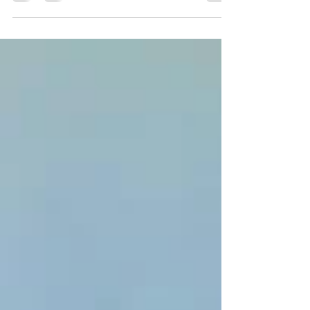
gedaan om de door jou bestelde rijst,
ajuinen en bakolie bij de familie van je
sponsorkindje(s) te bezorgen. En dat is
gelukt. Blijdschap en dankbaarheid waren er
in hoge mate. Zij kunnen nu weer een tijdje
hun kroost voorzien van een degelijke
maaltijd. Wij willen je ook bedanken voor de
gift want zonder jullie is dat niet mogelijk.