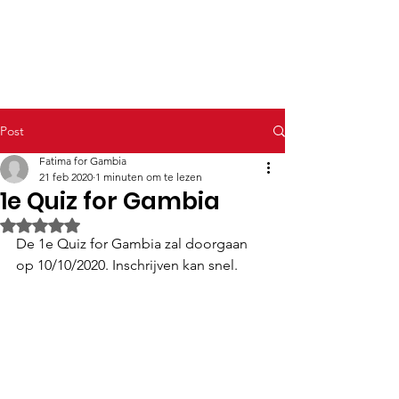
Fatima for Gambia
Post
Fatima for Gambia
21 feb 2020
1 minuten om te lezen
1e Quiz for Gambia
Beoordeeld met NaN uit 5 sterren.
De 1e Quiz for Gambia zal doorgaan 
op 10/10/2020. Inschrijven kan snel.