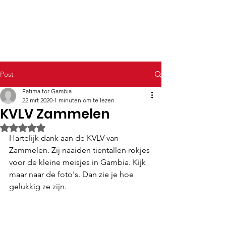
Fatima for Gambia
Post
Fatima for Gambia
22 mrt 2020
1 minuten om te lezen
KVLV Zammelen
Beoordeeld met NaN uit 5 sterren.
Hartelijk dank aan de KVLV van 
Zammelen. Zij naaiden tientallen rokjes 
voor de kleine meisjes in Gambia. Kijk 
maar naar de foto's. Dan zie je hoe 
gelukkig ze zijn.